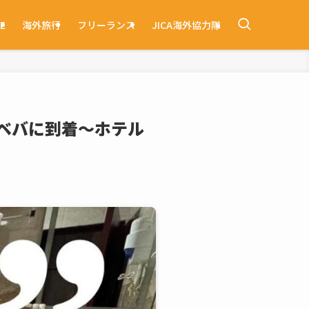
E
海外旅行
フリーランス
JICA海外協力隊
アベバに到着〜ホテル