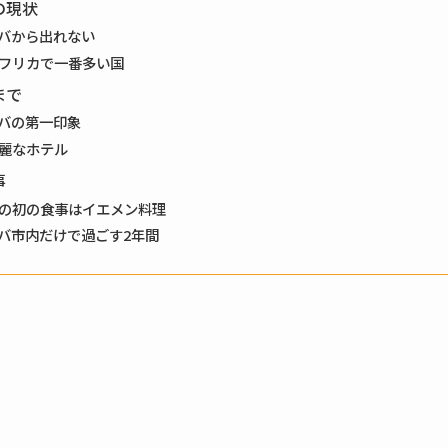
の現状
バから出れない
フリカで一番多い国
まで
バの第一印象
麗なホテル
事
の初の食事はイエメン料理
バ市内だけで過ごす2年間