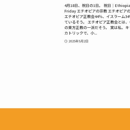
4月18日、祝日の1日。 祝日｜Ethiopia
Friday エチオピアの宗教 エチオピ
エチオピア正教会44％、イスラーム3
ているそう。 エチオピア正教会とは、
の東方正教の一派だそう。 実は私、キ
カトリックで、小...
2025年5月2日