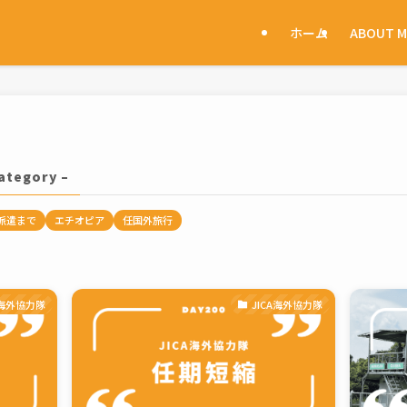
ホーム
ABOUT M
category –
派遣まで
エチオピア
任国外旅行
A海外協力隊
JICA海外協力隊