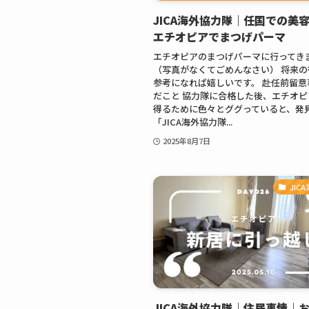
JICA海外協力隊｜任国での美
エチオピアでまつげパーマ
エチオピアのまつげパーマに行ってき
（写真がなくてごめんなさい） 将来
参考になれば嬉しいです。 赴任前留意
だこと 協力隊に合格した後、エチオ
得るために色々とググっていると、発
「JICA海外協力隊...
2025年8月7日
JIC
JICA海外協力隊｜住居事情｜