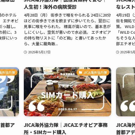
人生初！海外の病院受診
なレス
間のホテル
4月28日（月） 街歩きで喉をやられる 24日に20分
4月19日
 エチオピ
ほどの街歩きで水を飲まずに歩いてたら、翌日に
街を開拓で
引っ越し。
見事に喉をやられた。 標高が高いので、基本息が
策。 WIL
の前に、3
しにくいし、空気が悪いので水必須。 エチオピア
「WILD 
挨拶にいっ
の持ち物リストに「のど飴」と書いてあったか
ちそうな人
ら、大量に龍角散...
部エチオピ
2025年5月17日
2025年5
A海外協力隊
JICA海外協力隊
の首都ア
JICA海外協力隊｜JICAエチオピア事務
JICA
所・SIMカード購入
首都ア