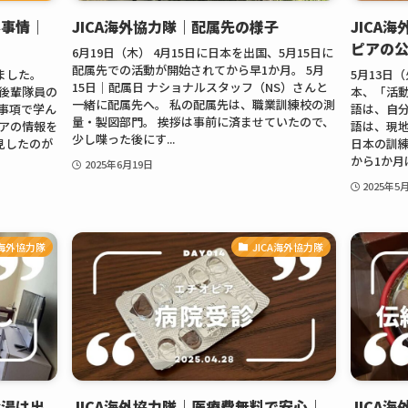
容事情｜
JICA海外協力隊｜配属先の様子
JICA
ピアの
6月19日（木） 4月15日に日本を出国、5月15日に
配属先での活動が開始されてから早1か月。 5月
ました。
5月13日
15日｜配属日 ナショナルスタッフ（NS）さんと
の後輩隊員の
本、「活動
一緒に配属先へ。 私の配属先は、職業訓練校の測
事項で学ん
語は、自分
量・製図部門。 挨拶は事前に済ませていたので、
ピアの情報を
語は、現地
少し喋った後にす...
見したのが
日本の訓
から1か月ほ
2025年6月19日
2025年5
A海外協力隊
JICA海外協力隊
お湯は出
JICA海外協力隊｜医療費無料で安心｜
JICA