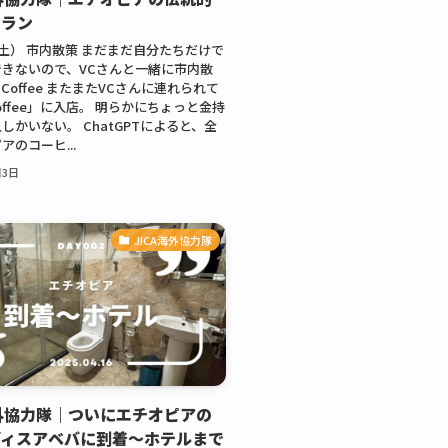
トラン
（土） 市内散策 まだまだ自分たちだけで
きないので、VCさんと一緒に市内散
D Coffee またまたVCさんに連れられて
Coffee」に入店。 明らかにちょっと金持
しかいない。 ChatGPTによると、全
アのコーヒ...
月3日
JICA海外協力隊
海外協力隊｜ついにエチオピアの
ディスアベバに到着〜ホテルまで