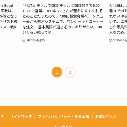
n Good
4月17日 ホテルで朝食 ホテルは朝食付きで6:00-
4月16日
アの宗教は、
10:00で営業。 8:10にVCさんが迎えに来てくれる
着 エチオ
4％等となっ
とのことだったので、7:00に朝食会場へ。 メニュ
れない 事
キリスト教
ー表から選ぶシステムで、パンケーキとコーヒー
いて。 エ
リスト教の
を注文。 基本英語が通じるのでありがたい。 40
しか隊員が
分くらい経ってや...
人を含め、1
2025年4月20日
2025年4
1
2
サイトマップ
プライバシポリシー・免責事項
お問い合わせ
©
のまどの.