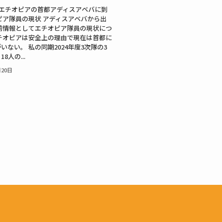
、エチオピアの首都アディスアベバに到
ピア隊員の現状 アディスアベバから出
前情報としてエチオピア隊員の現状につ
チオピアは安全上の理由で現在は首都に
いない。 私の同期2024年度3次隊の3
8人の...
月20日