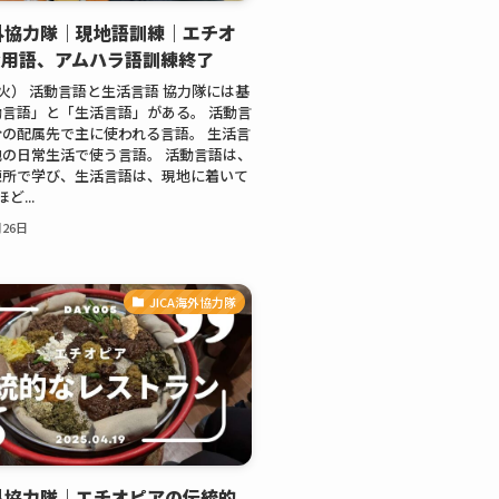
海外協力隊｜現地語訓練｜エチオ
公用語、アムハラ語訓練終了
（火） 活動言語と生活言語 協力隊には基
言語」と「生活言語」がある。 活動言
の配属先で主に使われる言語。 生活言
の日常生活で使う言語。 活動言語は、
練所で学び、生活言語は、現地に着いて
ど...
月26日
JICA海外協力隊
海外協力隊｜エチオピアの伝統的