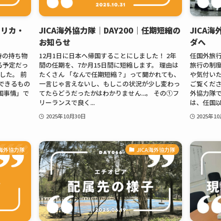
フリカ・
JICA海外協力隊｜DAY200｜任期短縮の
JICA
お知らせ
ダへ
時の持ち物
12月1日に日本へ帰国することにしました！ 2年
任国外旅行
る予定だっ
間の任期を、7か月15日間に短縮します。 理由は
旅行の制
した。 前
たくさん 「なんで任期短縮？」って聞かれても、
や気付いた
できるもの
一言じゃ言えないし、もしこの状況が少し変わっ
ご覧くださ
国事情」で
てたらどうだったかはわかりません...。 その①フ
外協力隊で
リーランスで良く...
は、任国以外
2025年10月30日
2025年1
A海外協力隊
JICA海外協力隊