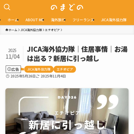
ホーム
ABOUT ME
海外旅行
フリーランス
JICA海外協力隊
ホーム
JICA海外協力隊
エチオピア
JICA海外協力隊｜住居事情｜お湯
2025
11/04
は出る？新居に引っ越し
広告
JICA海外協力隊
エチオピア
2025年5月26日
2025年11月4日